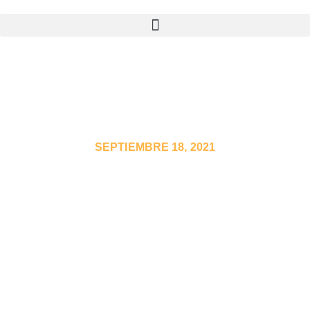
SEPTIEMBRE 18, 2021
AUMENTA LA MULTA
PARA EMPRESAS QUE
CONTRATEN A
EXTRANJEROS SIN
PERMISO DE TRABAJO