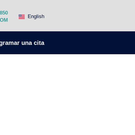
8850
English
COM
gramar una cita